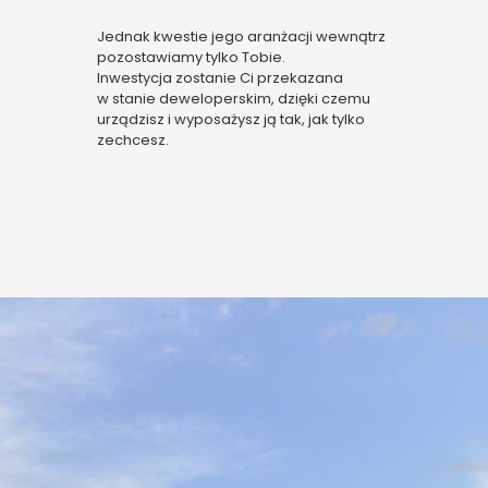
uż
Jednak kwestie jego aranżacji wewnątrz
pozostawiamy tylko Tobie.
Otr
Inwestycja zostanie Ci przekazana
zap
w stanie deweloperskim, dzięki czemu
ze
urządzisz i wyposażysz ją tak, jak tylko
zechcesz.
ze
zmi
sił
dy
ż
w b
tę
ob
ne
ma
ż
w b
tę
ob