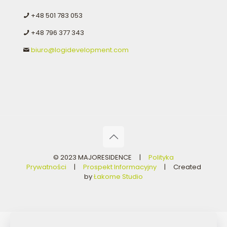
+48 501 783 053
+48 796 377 343
biuro@logidevelopment.com
© 2023 MAJORESIDENCE |
Polityka
Prywatności
|
Prospekt Informacyjny
| Created
by
Łakome Studio