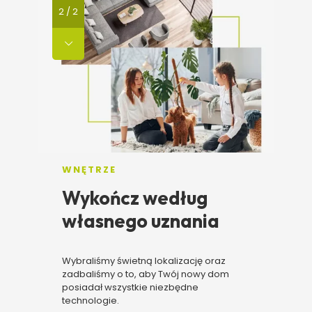
2
/
2
WNĘTRZE
O
Wykończ według
C
własnego uznania
d
Prz
Wybraliśmy świetną lokalizację oraz
zd
zadbaliśmy o to, aby Twój nowy dom
pr
posiadał wszystkie niezbędne
technologie.