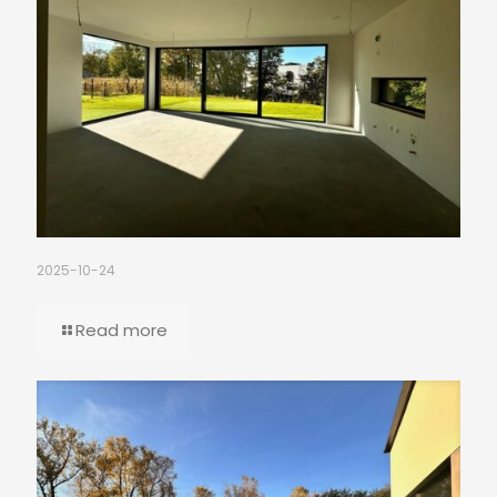
2025-10-24
Read more