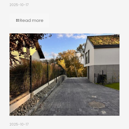
2025-10-17
Read more
2025-10-17