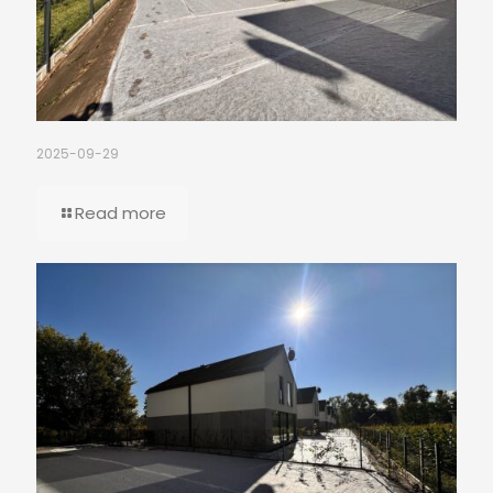
2025-09-29
Read more