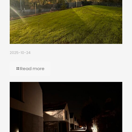
2025-10-24
Read more