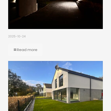
2025-10-24
Read more