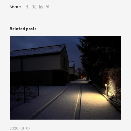
Share
Related posts
2026-01-07