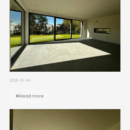
2025-10-24
Read more