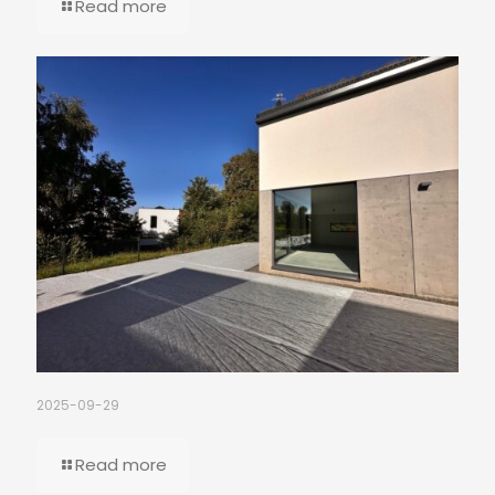
Read more
2025-09-29
Read more