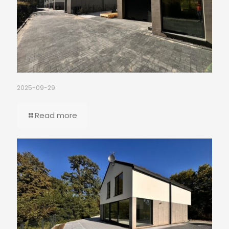
2025-09-29
Read more