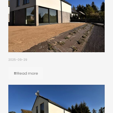
2025-09-29
Read more