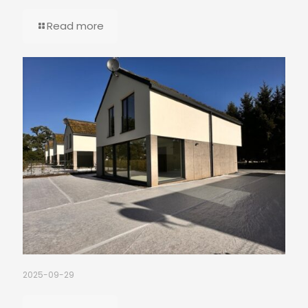
Read more
2025-09-29