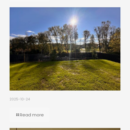
2025-10-24
Read more