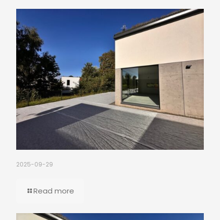
2025-09-29
Read more