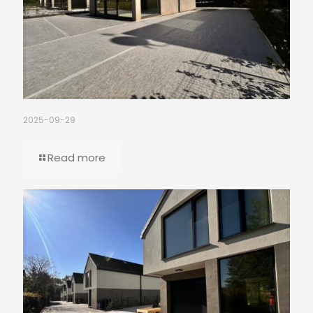
2025-09-29
Read more