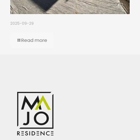
2025-09-29
Read more