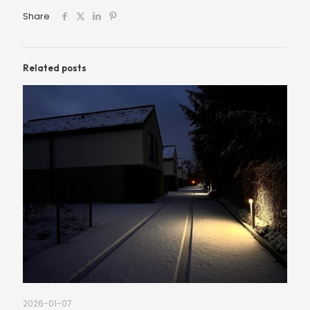
Share
Related posts
2026-01-07