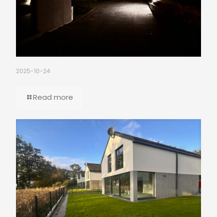
2025-10-24
Read more