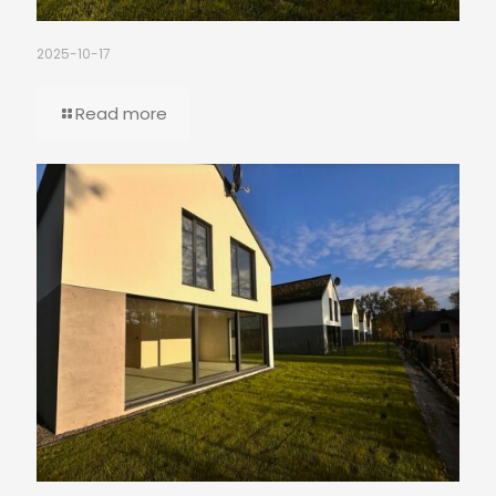
2025-10-17
Read more