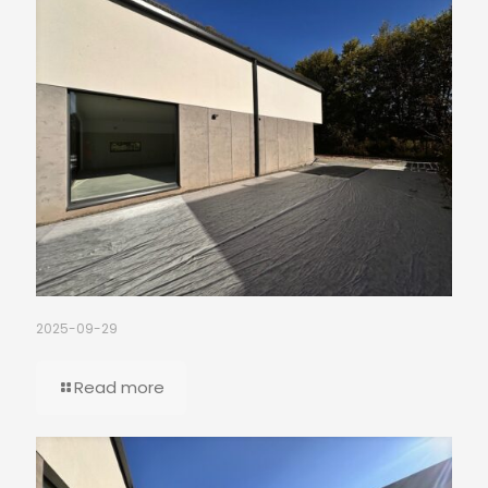
2025-09-29
Read more