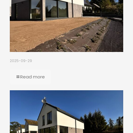
2025-09-29
Read more