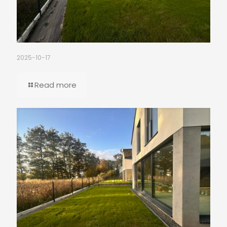
2025-10-17
Read more