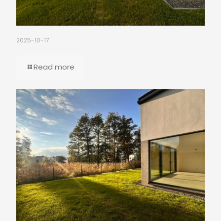
2025-10-17
Read more