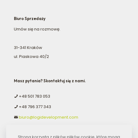
Biuro Sprzedaży
Umów się na rozmowę.
31-341 Kraków
ul. Piaskowa 40/2
Masz pytania? Skontaktuj się z nami.
+48 501 783 053
+48 796 377 343
biuro@logidevelopment.com
Strona korzysta z plików plików cookie, które mogą