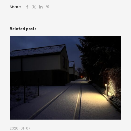
Share
Related posts
2026-01-07