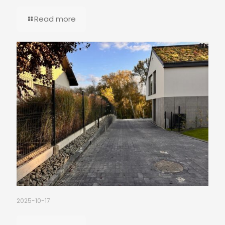
Read more
2025-10-17