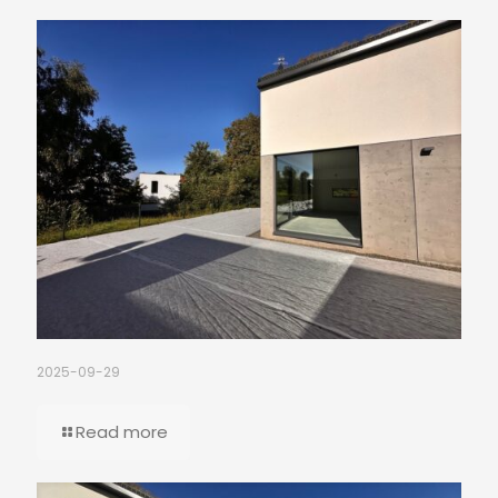
2025-09-29
Read more