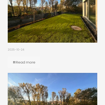
2025-10-24
Read more